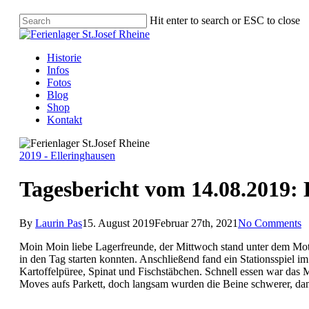
Hit enter to search or ESC to close
Historie
Infos
Fotos
Blog
Shop
Kontakt
2019 - Elleringhausen
Tagesbericht vom 14.08.2019: 
By
Laurin Pas
15. August 2019
Februar 27th, 2021
No Comments
Moin Moin liebe Lagerfreunde, der Mittwoch stand unter dem Mot
in den Tag starten konnten. Anschließend fand ein Stationsspiel i
Kartoffelpüree, Spinat und Fischstäbchen. Schnell essen war das M
Moves aufs Parkett, doch langsam wurden die Beine schwerer, dann