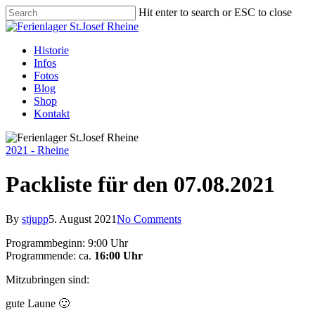
Hit enter to search or ESC to close
Historie
Infos
Fotos
Blog
Shop
Kontakt
2021 - Rheine
Packliste für den 07.08.2021
By
stjupp
5. August 2021
No Comments
Programmbeginn: 9:00 Uhr
Programmende: ca.
16:00 Uhr
Mitzubringen sind:
gute Laune 🙂