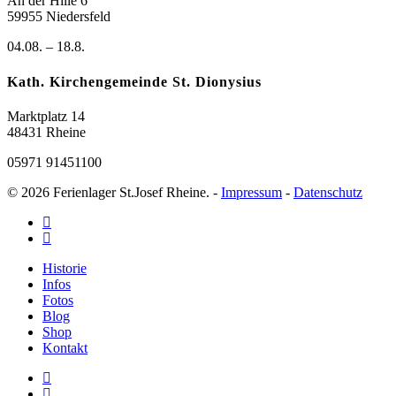
An der Hille 6
59955 Niedersfeld
04.08. – 18.8.
Kath. Kirchengemeinde St. Dionysius
Marktplatz 14
48431 Rheine
05971 91451100
© 2026 Ferienlager St.Josef Rheine. -
Impressum
-
Datenschutz
Historie
Infos
Fotos
Blog
Shop
Kontakt