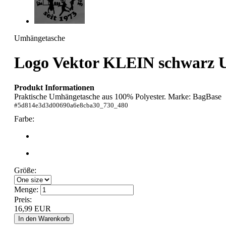
Umhängetasche
Logo Vektor KLEIN schwarz
U
Produkt Informationen
Praktische Umhängetasche aus 100% Polyester. Marke: BagBase
#
5d814e3d3d00690a6e8cba30_730_480
Farbe:
Größe:
Menge:
Preis:
16,99
EUR