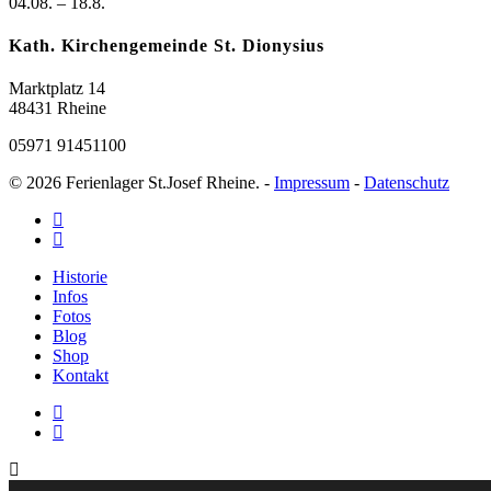
04.08. – 18.8.
Kath. Kirchengemeinde St. Dionysius
Marktplatz 14
48431 Rheine
05971 91451100
© 2026 Ferienlager St.Josef Rheine. -
Impressum
-
Datenschutz
Historie
Infos
Fotos
Blog
Shop
Kontakt