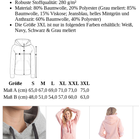
Robuste Stoffqualität: 280 g/m²
Material: 80% Baumwolle, 20% Polyester (Grau meliert: 85%
Baumwolle, 15% Viskose; Jeansblau, helles Mintgrün und
Anthrazit: 60% Baumwolle, 40% Polyester)
Die Größe 3XL ist nur in folgenden Farben erhältlich: Weiß,
Navy, Schwarz & Grau meliert
Größe
S
M
L
XL
XXL
3XL
Maß A (cm)
65,0
67,0
69,0
71,0
73,0
75,0
Maß B (cm)
48,0
51,0
54,0
57,0
60,0
63,0